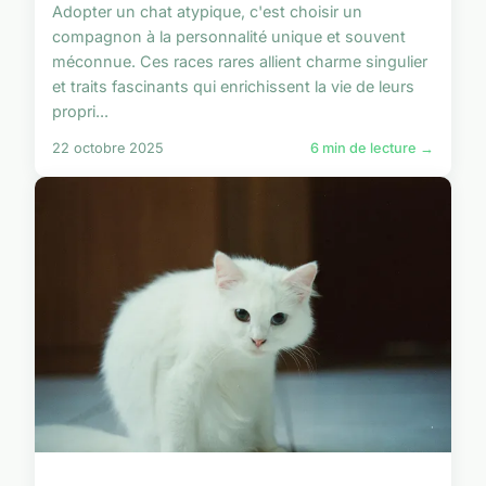
Adopter un chat atypique, c'est choisir un
compagnon à la personnalité unique et souvent
méconnue. Ces races rares allient charme singulier
et traits fascinants qui enrichissent la vie de leurs
propri...
22 octobre 2025
6 min de lecture →