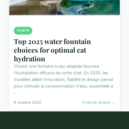
CHATS
Top 2025 water fountain
choices for optimal cat
hydration
Choisir une fontaine à eau adaptée favorise
l'hydratation efficace de votre chat. En 2025, les
modèles allient innovation, fiabilité et design pensé
pour stimuler la consommation d'eau, essentielle à
...
6 octobre 2025
6 min de lecture →